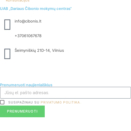
Konsultacijos
UAB „Dariaus Čibonio mokymų centras“
info@cibonis.lt
+37061067678
Šeimyniškių 21D-14, Vilnius
Prenumeruoti naujienlaiškius
SUSIPAŽINAU SU
PRIVATUMO POLITIKA.
PRENUMERUOTI