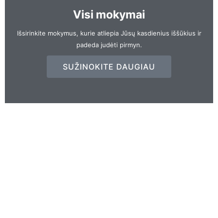
Visi mokymai
Išsirinkite mokymus, kurie atliepia Jūsų kasdienius iššūkius ir
padeda judėti pirmyn.
SUŽINOKITE DAUGIAU