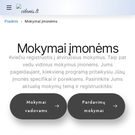
Pradinis
»
Mokymai įmonėms
Mokymai įmonėms
Kviečiu registruotis į atviruosius mokymus. Taip pat
vedu vidinius mokymus įmonėms. Jums
pageidaujant, kiekvieną programą pritaikysiu Jūsų
įmonės specifikai ir poreikiams. Pasirinkite Jums
aktualią mokymų temą ir registruokitės:
Mokymai
Pardavimų
vadovams
mokymai