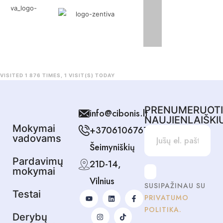
VISITED 1 876 TIMES, 1 VISIT(S) TODAY
PRENUMERUOT
info@cibonis.lt
NAUJIENLAIŠKI
Mokymai
+37061067678
vadovams
Šeimyniškių
Pardavimų
21D-14,
mokymai
Vilnius
SUSIPAŽINAU SU
Testai
PRIVATUMO
POLITIKA.
Derybų