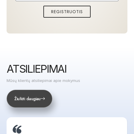
Profesionalūs
derybų mokymai
turi ne tik
REGISTRUOTIS
įkvėpti, bet ir suteikti vertingas žinias bei
įrankius rezultatams pasiekti.
ATSILIEPIMAI​
Mūsų klientų atsiliepimai apie mokymus
Žiūrėti daugiau