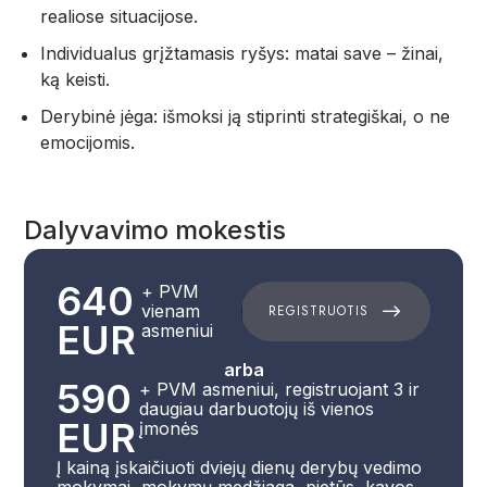
realiose situacijose.
Individualus grįžtamasis ryšys: matai save – žinai,
ką keisti.
Derybinė jėga: išmoksi ją stiprinti strategiškai, o ne
emocijomis.
Dalyvavimo mokestis
640
+ PVM
vienam
REGISTRUOTIS
REGISTRUOTIS
EUR
asmeniui
arba
590
+ PVM asmeniui, registruojant 3 ir
daugiau darbuotojų iš vienos
EUR
įmonės
Į kainą įskaičiuoti dviejų dienų derybų vedimo
mokymai, mokymų medžiaga, pietūs, kavos