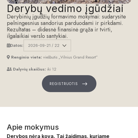
Derybų vedimo įgūdžiai
Derybinių įgūdžių formavimo mokymai: sudarysite
pelningesnius sandorius parduodami ir pirkdami.
Rezultatas – didesnė finansinė grąža ir tvirti,
ilgalaikiai verslo santykiai.
Datos:
Renginio vieta:
viešbutis „Vilnius Grand Resort”
Dalyvių skaičius:
iki 12
GISTRUOTIS
REGISTRUOTIS
Apie mokymus
Derybos nėra kova. Tai žaidimas, kuriame