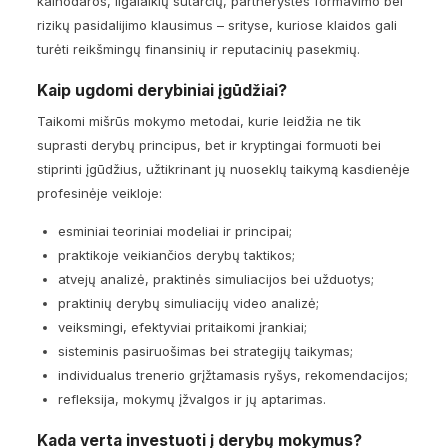
kainodaros, ilgalaikių sutarčių, partnerystės formavimo bei
rizikų pasidalijimo klausimus – srityse, kuriose klaidos gali
turėti reikšmingų finansinių ir reputacinių pasekmių.
Kaip ugdomi derybiniai įgūdžiai?
Taikomi mišrūs mokymo metodai, kurie leidžia ne tik
suprasti derybų principus, bet ir kryptingai formuoti bei
stiprinti įgūdžius, užtikrinant jų nuoseklų taikymą kasdienėje
profesinėje veikloje:
esminiai teoriniai modeliai ir principai;
praktikoje veikiančios derybų taktikos;
atvejų analizė, praktinės simuliacijos bei užduotys;
praktinių derybų simuliacijų video analizė;
veiksmingi, efektyviai pritaikomi įrankiai;
sisteminis pasiruošimas bei strategijų taikymas;
individualus trenerio grįžtamasis ryšys, rekomendacijos;
refleksija, mokymų įžvalgos ir jų aptarimas.
Kada verta investuoti į derybų mokymus?