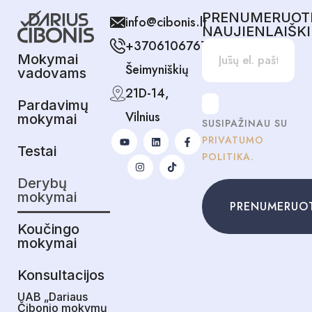
PRENUMERUOT
info@cibonis.lt
NAUJIENLAIŠK
+37061067678
Mokymai
Šeimyniškių
vadovams
21D-14,
Pardavimų
Vilnius
mokymai
SUSIPAŽINAU SU
PRIVATUMO
Testai
POLITIKA.
Derybų
mokymai
PRENUMERUO
Koučingo
mokymai
Konsultacijos
UAB „Dariaus
Čibonio mokymų