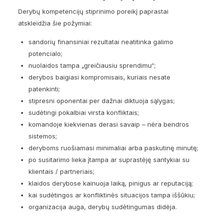
Derybų kompetencijų stiprinimo poreikį paprastai
atskleidžia šie požymiai:
sandorių finansiniai rezultatai neatitinka galimo
potencialo;
nuolaidos tampa „greičiausiu sprendimu“;
derybos baigiasi kompromisais, kuriais nesate
patenkinti;
stipresni oponentai per dažnai diktuoja sąlygas;
sudėtingi pokalbiai virsta konfliktais;
komandoje kiekvienas derasi savaip – nėra bendros
sistemos;
deryboms ruošiamasi minimaliai arba paskutinę minutę;
po susitarimo lieka įtampa ar suprastėję santykiai su
klientais / partneriais;
klaidos derybose kainuoja laiką, pinigus ar reputaciją;
kai sudėtingos ar konfliktinės situacijos tampa iššūkiu;
organizacija auga, derybų sudėtingumas didėja.