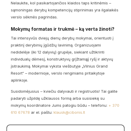
Nelaukite, kol pasikartojančios klaidos taps kritinėmis –
sąmoningas derybų kompetencijų stiprinimas yra ilgalaikės
verslo sėkmės pagrindas.
Mokymų formatas ir trukmė – ką verta žinoti?
Tai intensyvūs dviejų dienų derybų mokymai, orientuoti į
praktinį derybinių įgūdžių lavinimą. Organizuojami
nedidelėje (iki 12 dalyvių) grupėje, siekiant užtikrinti
individualų dėmesį, konstruktyvų grįžtamąjį ryšį ir aktyvų
įsitraukimą. Mokymai vyksta viešbutyje „Vilnius Grand
Resort“ – modernioje, verslo renginiams pritaikytoje
aplinkoje.
Susidomėjusius – kviečiu dalyvauti ir registruotis! Tai galite
padaryti užpildę užklausos formą arba susisiekę su
mokymų koordinatore Jums patogiu būdu – telefonu:
+ 370
610 67678
ar el. paštu:
klausk@cibonis.lt