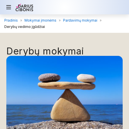
Pradinis
»
Mokymai įmonėms
»
Pardavimų mokymai
»
Derybų vedimo įgūdžiai
Derybų mokymai