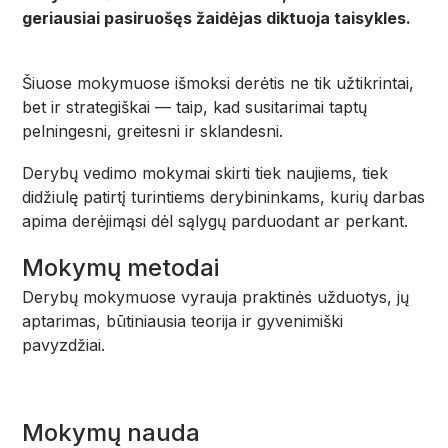
geriausiai pasiruošęs žaidėjas diktuoja taisykles.
Šiuose mokymuose išmoksi derėtis ne tik užtikrintai,
bet ir strategiškai — taip, kad susitarimai taptų
pelningesni, greitesni ir sklandesni.
Derybų vedimo mokymai skirti tiek naujiems, tiek
didžiulę patirtį turintiems derybininkams, kurių darbas
apima derėjimąsi dėl sąlygų parduodant ar perkant.
Mokymų metodai
Derybų mokymuose vyrauja praktinės užduotys, jų
aptarimas, būtiniausia teorija ir gyvenimiški
pavyzdžiai.
Mokymų nauda