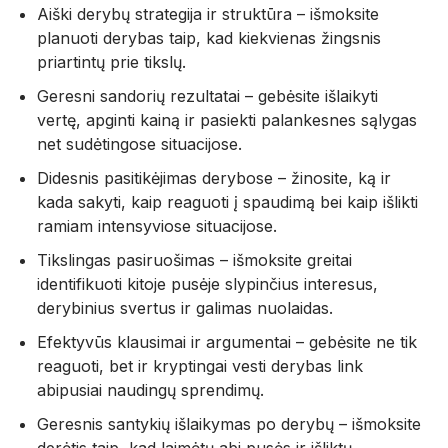
Aiški derybų strategija ir struktūra – išmoksite
planuoti derybas taip, kad kiekvienas žingsnis
priartintų prie tikslų.
Geresni sandorių rezultatai – gebėsite išlaikyti
vertę, apginti kainą ir pasiekti palankesnes sąlygas
net sudėtingose situacijose.
Didesnis pasitikėjimas derybose – žinosite, ką ir
kada sakyti, kaip reaguoti į spaudimą bei kaip išlikti
ramiam intensyviose situacijose.
Tikslingas pasiruošimas – išmoksite greitai
identifikuoti kitoje pusėje slypinčius interesus,
derybinius svertus ir galimas nuolaidas.
Efektyvūs klausimai ir argumentai – gebėsite ne tik
reaguoti, bet ir kryptingai vesti derybas link
abipusiai naudingų sprendimų.
Geresnis santykių išlaikymas po derybų – išmoksite
derėtis taip, kad laimėtų abi pusės ir išliktų