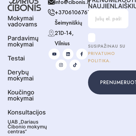
info@cibonis.lt
NAUJIENLAIŠKI
+37061067678
Mokymai
Šeimyniškių
vadovams
21D-14,
Pardavimų
Vilnius
mokymai
SUSIPAŽINAU SU
PRIVATUMO
Testai
POLITIKA.
Derybų
mokymai
PRENUMERUO
Koučingo
mokymai
Konsultacijos
UAB „Dariaus
Čibonio mokymų
centras“