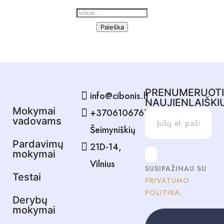
PRENUMERUOT
info@cibonis.lt
NAUJIENLAIŠKI
Mokymai
+37061067678
vadovams
Šeimyniškių
Pardavimų
21D-14,
mokymai
Vilnius
SUSIPAŽINAU SU
Testai
PRIVATUMO
POLITIKA.
Derybų
mokymai