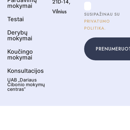
Pardavimų
21D-14,
mokymai
Vilnius
SUSIPAŽINAU SU
Testai
PRIVATUMO
POLITIKA.
Derybų
mokymai
PRENUMERUO
Koučingo
mokymai
Konsultacijos
UAB „Dariaus
Čibonio mokymų
centras“