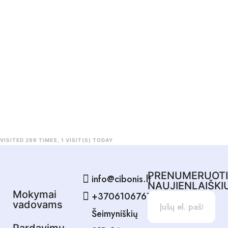
VISITED 299 TIMES, 1 VISIT(S) TODAY
PRENUMERUOT
info@cibonis.lt
NAUJIENLAIŠKI
Mokymai
+37061067678
vadovams
Šeimyniškių