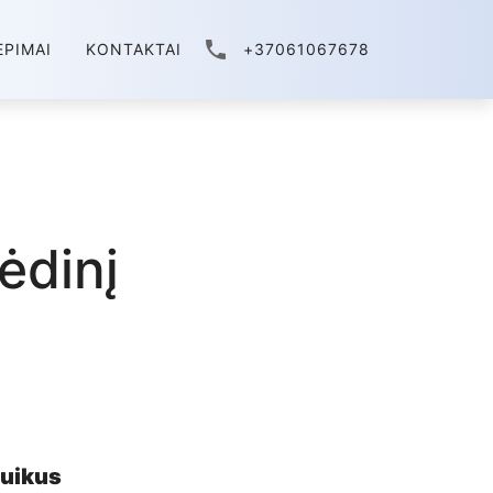
EPIMAI
KONTAKTAI
+37061067678
pėdinį
puikus