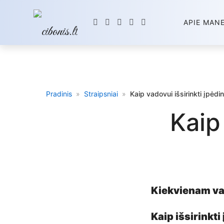
APIE MAN
Pradinis
»
Straipsniai
»
Kaip vadovui išsirinkti įpėdin
Kaip 
Kiekvienam va
Kaip išsirinkti