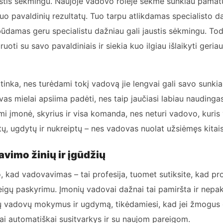
tis sėkmingu. Naujoje vadovo rolėje sėkmė sunkiau pamat
nuo pavaldinių rezultatų. Tuo tarpu atlikdamas specialisto 
r būdamas geru specialistu dažniau gali jaustis sėkmingu. Tod
oti su savo pavaldiniais ir siekia kuo ilgiau išlaikyti geriau
tinka, nes turėdami tokį vadovą jie lengvai gali savo sunki
as mielai apsiima padėti, nes taip jaučiasi labiau naudingas 
aimi įmonė, skyrius ir visa komanda, nes neturi vadovo, kuris
ų, ugdytų ir nukreiptų – nes vadovas nuolat užsiėmęs kitais
vimo žinių ir įgūdžių
o, kad vadovavimas – tai profesija, tuomet sutiksite, kad pr
gų paskyrimu. Įmonių vadovai dažnai tai pamiršta ir nepa
jų vadovų mokymus ir ugdymą, tikėdamiesi, kad jei žmogus 
tai automatiškai susitvarkys ir su naujom pareigom.