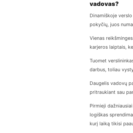
vadovas?
Dinamiškoje verslo 
pokyčių, juos numat
Vienas reikšmingesn
karjeros laiptais, k
Tuomet verslininkas
darbus, toliau vyst
Daugelis vadovų pam
pritraukiant sau pa
Pirmieji dažniausia
logiškas sprendimas
kurį laiką tikisi pa