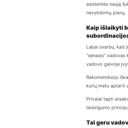
asistentės naują šu
nevykdomų planų.
Kaip išlaikyti
subordinacijo
Labai svarbu, kad 
“senasis” vadovas k
vadovo galvoje įvyk
Rekomenduoju iškar
kurių metu aptarti 
Privalai tapti ats
teisingumo principų,
Tai geru vado