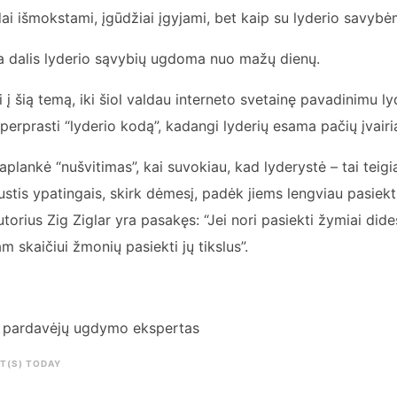
 išmokstami, įgūdžiai įgyjami, bet kaip su lyderio savybė
 dalis lyderio sąvybių ugdoma nuo mažų dienų.
 į šią temą, iki šiol valdau interneto svetainę pavadinimu lyd
perprasti “lyderio kodą”, kadangi lyderių esama pačių įvairi
aplankė “nušvitimas”, kai suvokiau, kad lyderystė – tai teigi
tis ypatingais, skirk dėmesį, padėk jiems lengviau pasiekti
orius Zig Ziglar yra pasakęs: “Jei nori pasiekti žymiai dides
 skaičiui žmonių pasiekti jų tikslus”.
r pardavėjų ugdymo ekspertas
IT(S) TODAY