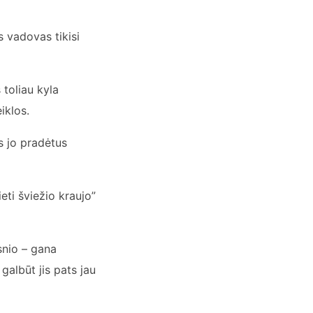
s vadovas tikisi
 toliau kyla
iklos.
s jo pradėtus
eti šviežio kraujo”
snio – gana
galbūt jis pats jau