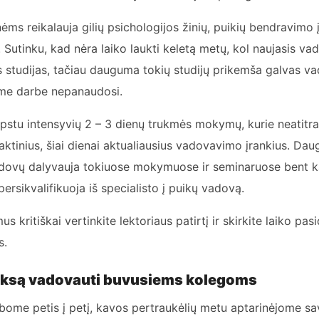
s reikalauja gilių psichologijos žinių, puikių bendravimo į
Sutinku, kad nėra laiko laukti keletą metų, kol naujasis va
studijas, tačiau dauguma tokių studijų prikemša galvas vad
ame darbe nepanaudosi.
apstu intensyvių 2 – 3 dienų trukmės mokymų, kurie neatitr
raktinius, šiai dienai aktualiausius vadovavimo įrankius. Daug
dovų dalyvauja tokiuose mokymuose ir seminaruose bent ka
persikvalifikuoja iš specialisto į puikų vadovą.
 kritiškai vertinkite lektoriaus patirtį ir skirkite laiko p
s.
eksą vadovauti buvusiems kolegoms
bome petis į petį, kavos pertraukėlių metu aptarinėjome sa