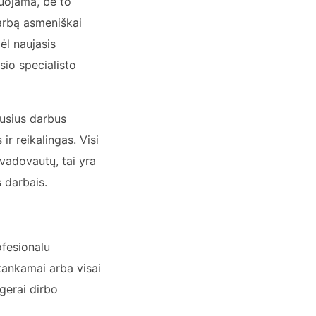
uojama, be to
darbą asmeniškai
ėl naujasis
sio specialisto
ausius darbus
ir reikalingas. Visi
 vadovautų, tai yra
 darbais.
ofesionalu
kankamai arba visai
gerai dirbo