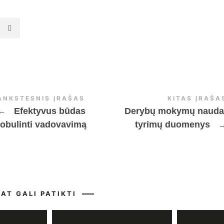
ANKSTESNIS ĮRAŠAS
KITAS ĮRAŠA
←
Efektyvus būdas
Derybų mokymų nauda
tobulinti vadovavimą
tyrimų duomenys
PAT GALI PATIKTI