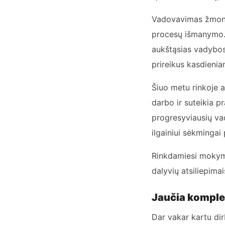
Vadovavimas žmonėm
procesų išmanymo. 
aukštąsias vadybos 
prireikus kasdieni
Šiuo metu rinkoje 
darbo ir suteikia p
progresyviausių va
ilgainiui sėkmingai 
Rinkdamiesi mokymus
dalyvių atsiliepimai
Jaučia kompl
Dar vakar kartu dir