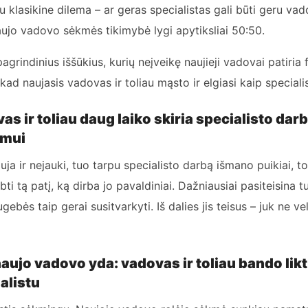
u klasikine dilema – ar geras specialistas gali būti geru vadov
naujo vadovo sėkmės tikimybė lygi apytiksliai 50:50.
grindinius iššūkius, kurių neįveikę naujieji vadovai patiria f
 kad naujasis vadovas ir toliau mąsto ir elgiasi kaip speciali
s ir toliau daug laiko skiria specialisto darb
imui
ja ir nejauki, tuo tarpu specialisto darbą išmano puikiai, t
ti tą patį, ką dirba jo pavaldiniai. Dažniausiai pasiteisina t
gebės taip gerai susitvarkyti. Iš dalies jis teisus – juk ne v
 naujo vadovo yda: vadovas ir toliau bando likt
alistu