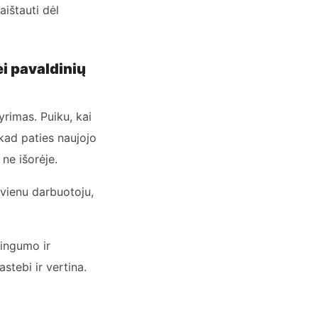
aištauti dėl
ei pavaldinių
rimas. Puiku, kai
 kad paties naujojo
ne išorėje.
vienu darbuotoju,
ningumo ir
astebi ir vertina.