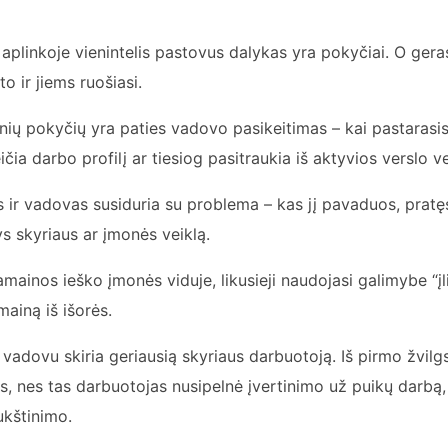
aplinkoje vienintelis pastovus dalykas yra pokyčiai. O gera
o ir jiems ruošiasi.
ių pokyčių yra paties vadovo pasikeitimas – kai pastarasis
eičia darbo profilį ar tiesiog pasitraukia iš aktyvios verslo ve
 ir vadovas susiduria su problema – kas jį pavaduos, pratę
ys skyriaus ar įmonės veiklą.
ainos ieško įmonės viduje, likusieji naudojasi galimybe “įli
mainą iš išorės.
i vadovu skiria geriausią skyriaus darbuotoją. Iš pirmo žvilg
, nes tas darbuotojas nusipelnė įvertinimo už puikų darbą, 
aukštinimo.