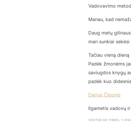
Vadovavimo metodai
Manau, kad nemaža
Daug metų gilinausi
man sunkiai sekėsi 
Tačiau vieną dieną 
Padėk žmonėms jaus
saviugdos knygų aut
padėk kuo didesniam
Darius Čibonis
Ilgametis vadovų i
VISITED 99 TIMES, 1 VIS