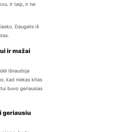
u. Ir taip, ir ne:
iasko. Daugelis iš
stas.
ui ir mažai
odėl išnaudoja
uo, kad niekas kitas
eltui buvo geriausias
i geriausiu