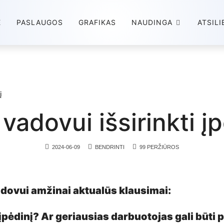
E
PASLAUGOS
GRAFIKAS
NAUDINGA
ATSILI
į
vadovui išsirinkti į
2024-06-09
BENDRINTI
99 PERŽIŪROS
dovui amžinai aktualūs klausimai:
 įpėdinį? Ar geriausias darbuotojas gali būti 