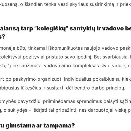
kuoseną, o šiandien tenka vesti skyriaus susirinkimą ir priek
 balansą tarp “kolegiškų” santykių ir vadovo b
s?
įmonėje būtų tinkamai iškomunikuotas naujojo vadovo pasky
olektyvui pozityviai pristato savo įpėdinį. Bet svarbiausia,
tų “persilaužimas”: vadovavimo kompleksas slypi viduje, o 
t po paskyrimo organizuoti individualius pokalbius su kiek
abipusius lūkesčius ir susitarti dėl bendro darbo principų.
akomybės pavyzdžiu, priiminėdamas sprendimus paisyti sąži
 o suklydęs – išdrįsti tai pripažinti, nes darbuotojai viską p
vu gimstama ar tampama?