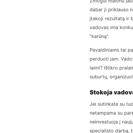
Žmogui malonu jaus
dabar ji priklauso 
įtakoji rezultatą i
vadovas ima konkuru
“karūną”.
Pavaldiniams tai pa
perduoti jam. Vadov
laimi? Ištikro pral
suburtų, organizuot
Stokoja vadova
Jei sutinkate su tu
netampama su parei
neinvestuoja į nau
specialisto darbą, 