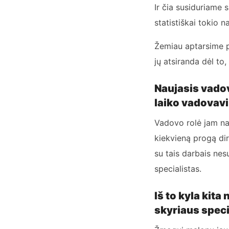
Ir čia susiduriame s
statistiškai tokio 
Žemiau aptarsime pa
jų atsiranda dėl to,
Naujasis vadova
laiko vadovav
Vadovo rolė jam nau
kiekvieną progą dirb
su tais darbais nesu
specialistas.
Iš to kyla kita
skyriaus speci