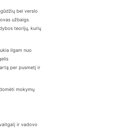
gūdžių bei verslo
dovas užbaigs
ybos teorijų, kurių
aukia ilgam nuo
elis
rtą per pusmetį ir
asidomėti mokymų
vaitgalį ir vadovo