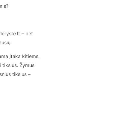
mis?
eryste.lt – bet
ausių.
ama įtaka kitiems.
 tikslus. Žymus
nius tikslus –